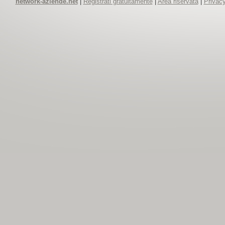
network-aziende.net
|
Registrati gratuitamente
|
Area riservata
|
Privacy