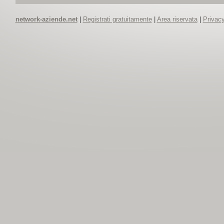
network-aziende.net
|
Registrati gratuitamente
|
Area riservata
|
Privacy