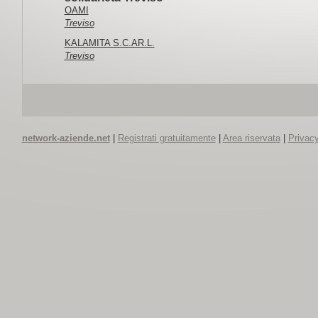
OAMI
Treviso
KALAMITA S.C.AR.L.
Treviso
network-aziende.net
|
Registrati gratuitamente
|
Area riservata
|
Privacy