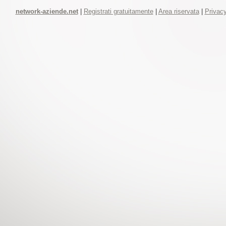
network-aziende.net
|
Registrati gratuitamente
|
Area riservata
|
Privacy