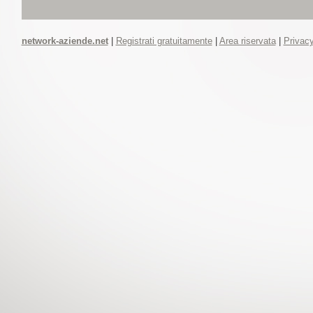
network-aziende.net
|
Registrati gratuitamente
|
Area riservata
|
Privacy