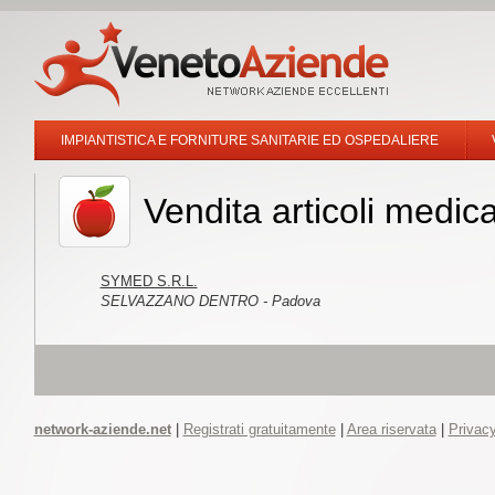
IMPIANTISTICA E FORNITURE SANITARIE ED OSPEDALIERE
Vendita articoli medic
SYMED S.R.L.
SELVAZZANO DENTRO - Padova
network-aziende.net
|
Registrati gratuitamente
|
Area riservata
|
Privacy