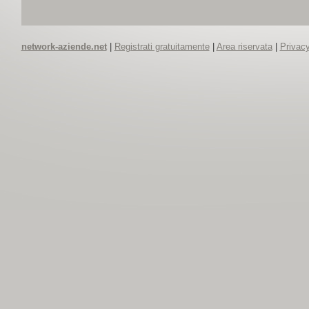
network-aziende.net
|
Registrati gratuitamente
|
Area riservata
|
Privacy