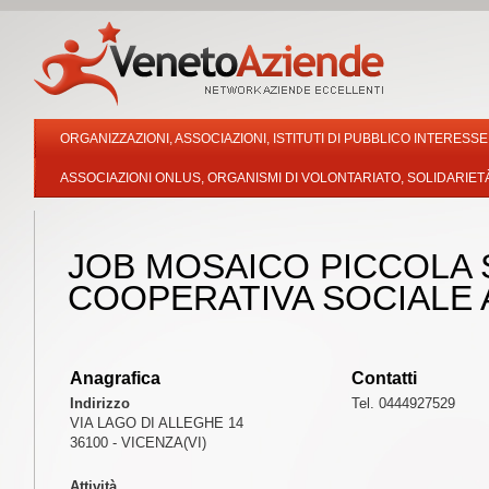
ORGANIZZAZIONI, ASSOCIAZIONI, ISTITUTI DI PUBBLICO INTERESSE
ASSOCIAZIONI ONLUS, ORGANISMI DI VOLONTARIATO, SOLIDARIET
JOB MOSAICO PICCOLA 
COOPERATIVA SOCIALE 
Anagrafica
Contatti
Indirizzo
Tel. 0444927529
VIA LAGO DI ALLEGHE 14
36100 - VICENZA(VI)
Attività